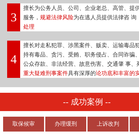
擅长为公务人员、公司、企业老总、高管、提
3
服务，
规避法律风险
为在逃人员提供法律咨 询
处理
擅长对走私犯罪、涉黑案件、贩卖、运输毒品
持有毒品、贪污、受贿、职务侵占、合同诈骗
4
公众存款、非法经营、故意伤害、交通肇 事、
重大疑难刑事案件
具有深厚的
论功底和丰富的
-- 成功案例 --
取保候审
办理缓刑
上诉改判