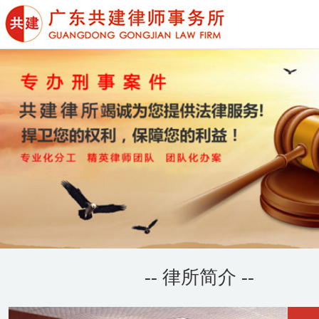
-- 律所简介 --