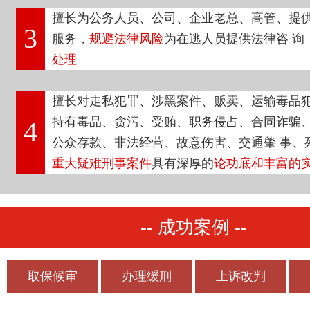
擅长为公务人员、公司、企业老总、高管、提
3
服务，
规避法律风险
为在逃人员提供法律咨 询
处理
擅长对走私犯罪、涉黑案件、贩卖、运输毒品
持有毒品、贪污、受贿、职务侵占、合同诈骗
4
公众存款、非法经营、故意伤害、交通肇 事、
重大疑难刑事案件
具有深厚的
论功底和丰富的
-- 成功案例 --
取保候审
办理缓刑
上诉改判