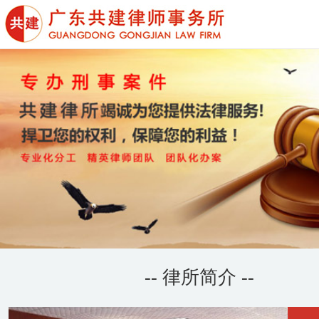
-- 律所简介 --