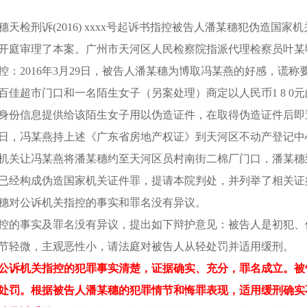
穗天检刑诉
(2016) xxxx号起诉书指控被告人潘某穗犯伪造
开庭审理了本案。广州市天河区人民检察院指派代理检察员叶某
控：
2016年3月29日，被告人潘某穗为博取冯某燕的好感，谎
百佳超市门口和一名陌生女子（另案处理）商定以人民币1 8 0
身份信息提供给该陌生女子用以伪造证件，在取得伪造证件后
月8日，冯某燕持上述《广东省房地产权证》到天河区不动产登记
机关让冯某燕将潘某穗约至天河区员村南街二棉厂门口，潘某穗
已经构成伪造国家机关证件罪，提请本院判处，并列举了相关证
穗对公诉机关指控的事实和罪名没有异议。
控的事实及罪名没有异议，提出如下辩护意见：被告人是初犯、
节轻微，主观恶性小，请法庭对被告人从轻处罚并适用缓刑。
公诉机关指控的犯罪事实清楚，证据确实、充分，罪名成立。被
处罚。根据被告人潘某穗的犯罪情节和悔罪表现，适用缓刑确实