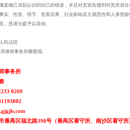
潘某穗己深刻认识到自己的错误，并且对其宣告缓刑对其所居住
事实、性质、情节、危害后果、社会影响及主观恶性和人身危险
见，恳请法庭予以采纳。
人民法院
中泽律师事务所卿爱国,
师事务所
春
2233
0269
31193802
gjgjls.com
市
番禺区福北路
398
号（番禺区看守所、南沙区看守所