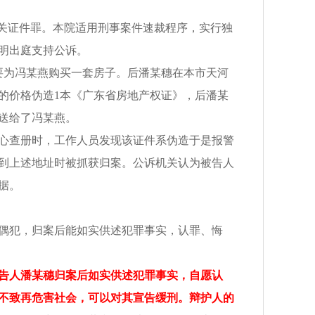
国家机关证件罪。本院适用刑事案件速裁程序，实行独
明出庭支持公诉。
称要为冯某燕购买一套房子。后潘某穗在本市天河
元的价格伪造1本《广东省房地产权证》，后潘某
即送给了冯某燕。
中心查册时，工作人员发现该证件系伪造于是报警
到上述地址时被抓获归案。公诉机关认为被告人
据。
偶犯，归案后能如实供述犯罪事实，认罪、悔
告人潘某穗归案后如实供述犯罪事实，自愿认
不致再危害社会，可以对其宣告缓刑。辩护人的