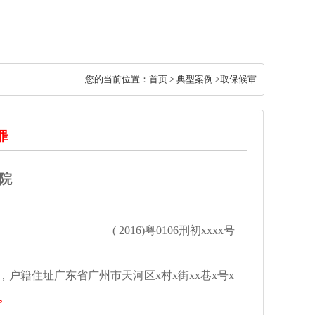
您的当前位置：
首页
> 典型案例 >取保候审
罪
院
( 2016)粤0106刑初xxxx号
x，户籍住址广东省广州市天河区x村x街xx巷x号x
。