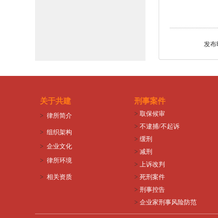
发布时
关于共建
刑事案件
>
取保候审
>
律所简介
>
不逮捕/不起诉
>
组织架构
>
缓刑
>
企业文化
>
减刑
>
律所环境
>
上诉改判
>
相关资质
>
死刑案件
>
刑事控告
>
企业家刑事风险防范