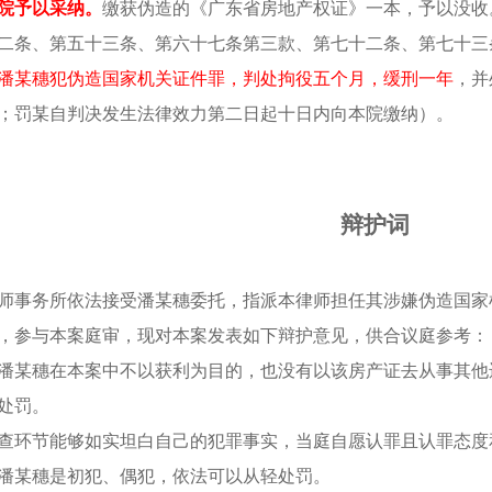
院予以采纳。
缴获伪造的《广东省房地产权证》一本，予以没收
二条、第五十三条、第六十七条第三款、第七十二条、第七十三
潘某穗犯伪造国家机关证件罪，判处拘役五个月，缓刑一年
，并
；罚某自判决发生法律效力第二日起十日内向本院缴纳）。
辩护词
师事务所依法接受潘某穗委托，指派本律师担任其涉嫌伪造国家
，参与本案庭审，现对本案发表如下辩护意见，供合议庭参考：
潘某穗在本案中不以获利为目的，也没有以该房产证去从事其他
处罚。
查环节能够如实坦白自己的犯罪事实，当庭自愿认罪且认罪态度
潘某穗是初犯、偶犯，依法可以从轻处罚。